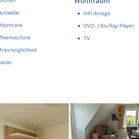
Wohnraum
ckofen
krowelle
HiFi-Anlage
hlschrank
DVD- / Blu Ray-Player
ffeemaschine
TV
friermöglichkeit
aster