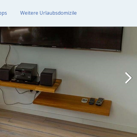
pps
Weitere Urlaubsdomizile