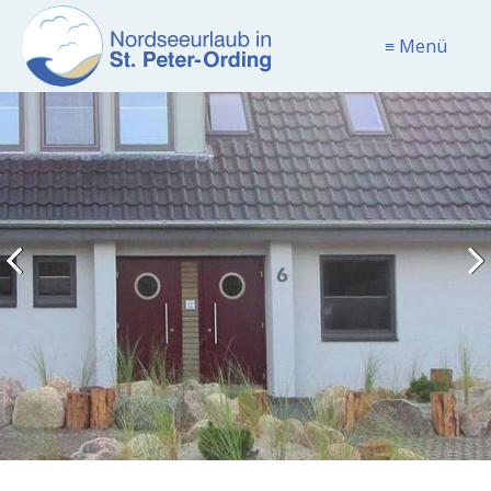
≡ Menü